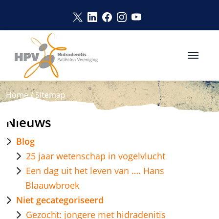
Naar hoofdinhoud
Link opent in een nieuw venster
Link opent in een nieuw vens
Link opent in een nieuw v
Link opent in een nie
Link opent in een 
SITEMAP
Home
/
Sitemap
Nieuws
Blog
25 jaar wetenschap in vogelvlucht
Een dag uit het leven van …. Hans
Blaauwbroek
Niet gecategoriseerd
Gezocht: jongere met hidradenitis