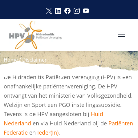
Naar hoofdinhoud
Link opent in een nieuw venster
Link opent in een nieuw vens
Link opent in een nieuw v
Link opent in een nie
Link opent in een 
DISCLAIMER
Home
/
Disclaimer
De Hidradenitis Patiënten Vereniging (HPV) is een
onafhankelijke patiëntenvereniging. De HPV
ontvangt van het ministerie van Volksgezondheid,
Welzijn en Sport een PGO instellingssubsidie.
Tevens is de HPV aangesloten bij
Huid
Nederland
en via Huid Nederland bij de
Patiënten
Federatie
en
Ieder(In)
.