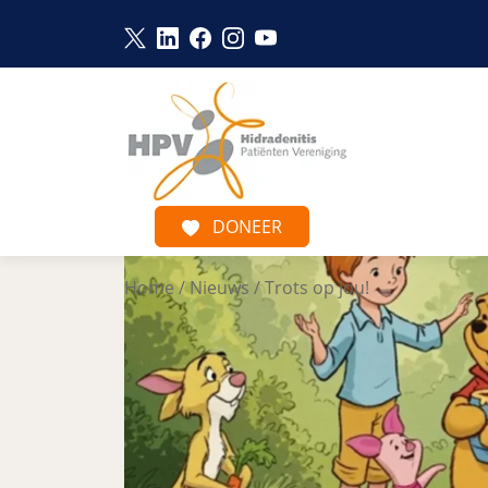
Link opent in een nieuw venster
Link opent in een nieuw venster
Link opent in een nieuw venst
Link opent in een nieuw ve
Link opent in een nieu
Naar hoofdinhoud
DONEER
Home
/
Nieuws
/
Trots op jou!