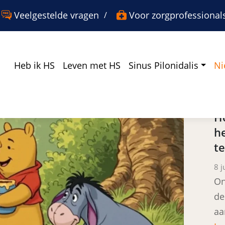
er
nster
w venster
Veelgestelde vragen
Voor zorgprofessional
Heb ik HS
Leven met HS
Sinus Pilonidalis
Ni
L
H
h
t
Po
8 j
On
de
aa