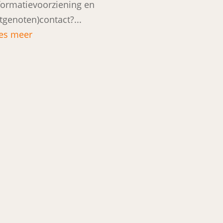
formatievoorziening en
otgenoten)contact?...
es meer