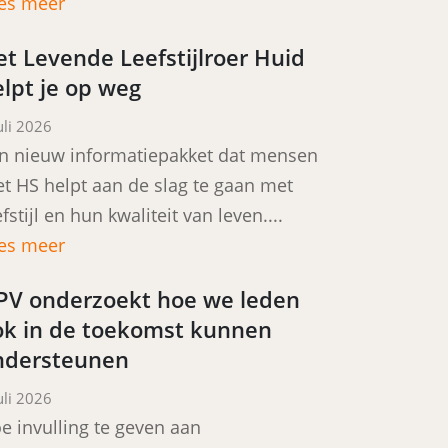
es meer
t Levende Leefstijlroer Huid
lpt je op weg
sted on
uli 2026
n nieuw informatiepakket dat mensen
t HS helpt aan de slag te gaan met
efstijl en hun kwaliteit van leven....
es meer
PV onderzoekt hoe we leden
ok in de toekomst kunnen
ndersteunen
sted on
uli 2026
e invulling te geven aan