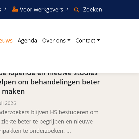
s
Voor werkgevers
Zoeken
euws
Agenda
Over ons
Contact
aatste nieuws
oe lopende én nieuwe studies
elpen om behandelingen beter
e maken
sted on
uli 2026
derzoekers blijven HS bestuderen om
 ziekte beter te begrijpen en nieuwe
npakken te onderzoeken. ...