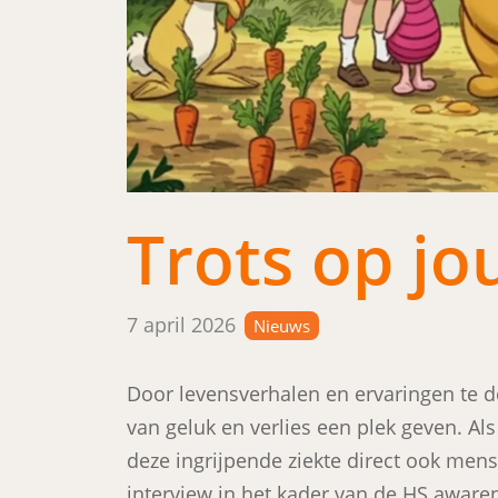
Trots op jo
Posted on
7 april 2026
Nieuws
Door levensverhalen en ervaringen te 
van geluk en verlies een plek geven. Al
deze ingrijpende ziekte direct ook men
interview in het kader van de HS awaren