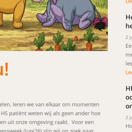
Le
He
he
Po
2 j
Ee
me
u!
le
Le
H
o
delen, leren we van elkaar om momenten
o
s HS patiënt weten wij als geen ander hoe
Po
2 j
sen uit onze omgeving raakt.
Voor een
Ho
essweek (juni26) zijn wij op zoek naar