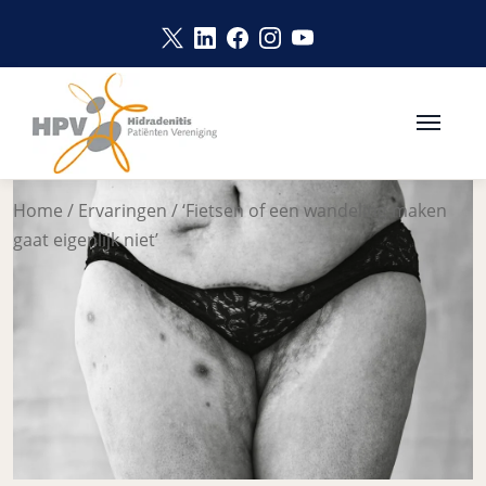
Link opent in een nieuw venster
Link opent in een nieuw vens
Link opent in een nieuw v
Link opent in een nie
Link opent in een 
Naar hoofdinhoud
Home
/
Ervaringen
/
‘Fietsen of een wandeling maken
gaat eigenlijk niet’