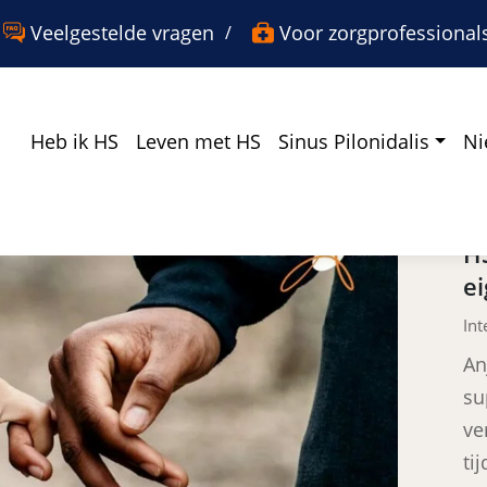
er
nster
w venster
Veelgestelde vragen
Voor zorgprofessional
Heb ik HS
Leven met HS
Sinus Pilonidalis
Ni
L
H
ei
Int
An
su
ve
ti