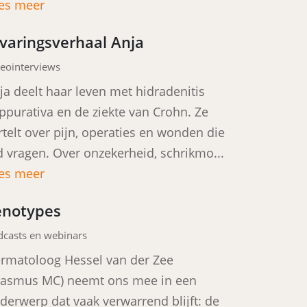
es meer
rvaringsverhaal Anja
eointerviews
ja deelt haar leven met hidradenitis
ppurativa en de ziekte van Crohn. Ze
rtelt over pijn, operaties en wonden die
jd vragen. Over onzekerheid, schrikmo...
es meer
enotypes
dcasts en webinars
rmatoloog Hessel van der Zee
rasmus MC) neemt ons mee in een
derwerp dat vaak verwarrend blijft: de