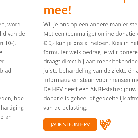
mee!
en, word
Wil je ons op een andere manier st
lid van de
Met een (eenmalige) online donatie 
n 10-).
€ 5,- kun je ons al helpen. Kies in he
e
formulier welk bedrag je wilt donere
er
draagt direct bij aan meer bekendhe
 blad
juiste behandeling van de ziekte én 
r
informatie en steun voor mensen m
De HPV heeft een ANBI-status: jouw
eden, hoe
donatie is geheel of gedeeltelijk aft
hartiging
van de belasting.
nd en
JA! IK STEUN HPV