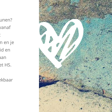
eunen?
vanaf
t
n en je
id en
aan
et HS.
rekbaar