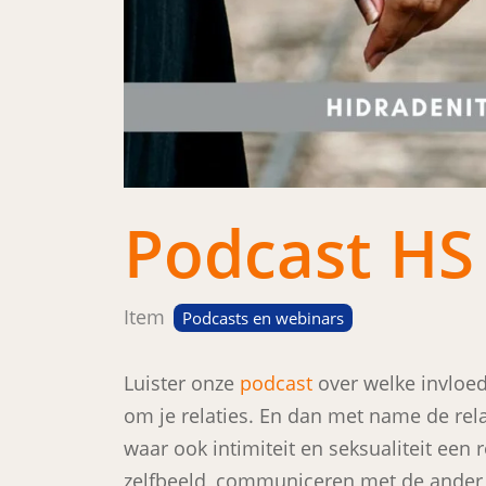
Podcast HS 
Item
Podcasts en webinars
Luister onze
podcast
over welke invloed 
om je relaties. En dan met name de rela
waar ook intimiteit en seksualiteit een 
zelfbeeld, communiceren met de ander, 