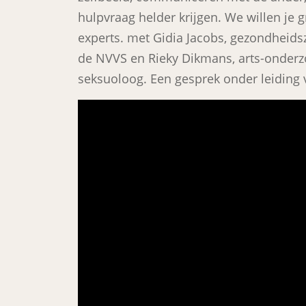
hulpvraag helder krijgen. We willen je 
experts. met Gidia Jacobs, gezondhei
de NVVS en Rieky Dikmans, arts-onderz
seksuoloog. Een gesprek onder leiding