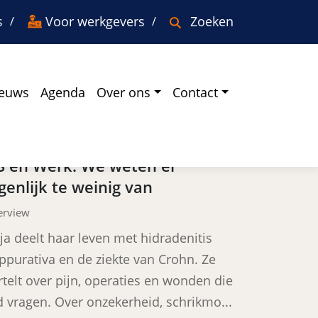
s
Voor werkgevers
Zoeken
euws
Agenda
Over ons
Contact
aatste ervaringen
S en Werk: We weten er
genlijk te weinig van
erview
ja deelt haar leven met hidradenitis
ppurativa en de ziekte van Crohn. Ze
rtelt over pijn, operaties en wonden die
jd vragen. Over onzekerheid, schrikmo...