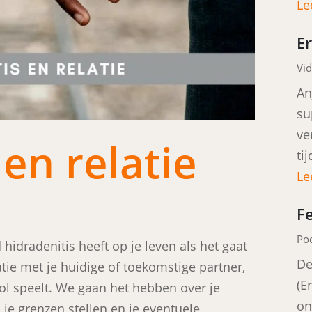
Le
E
Vid
An
su
ve
en relatie
ti
Le
F
Po
hidradenitis heeft op je leven als het gaat
De
tie met je huidige of toekomstige partner,
(E
rol speelt. We gaan het hebben over je
on
je grenzen stellen en je eventuele