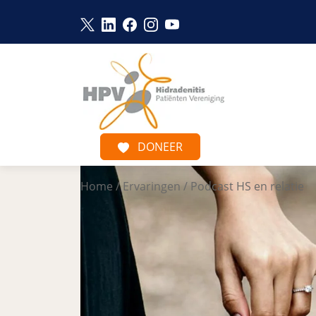
Link opent in een nieuw venster
Link opent in een nieuw venster
Link opent in een nieuw venst
Link opent in een nieuw ve
Link opent in een nieu
Naar hoofdinhoud
DONEER
Home
/
Ervaringen
/
Podcast HS en relatie