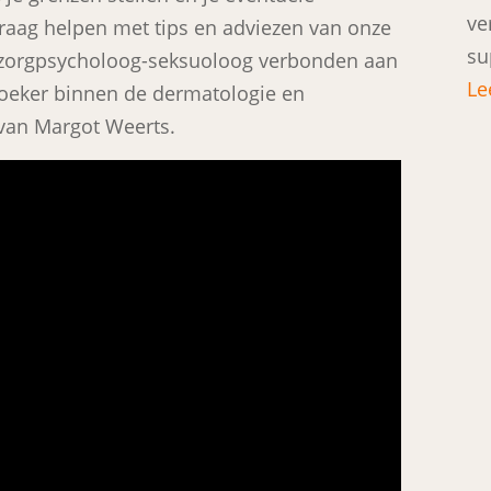
ve
graag helpen met tips en adviezen van onze
su
dszorgpsycholoog-seksuoloog verbonden aan
Le
oeker binnen de dermatologie en
 van Margot Weerts.