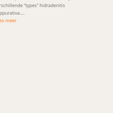
rschillende “types” hidradenitis
ppurativa....
es meer