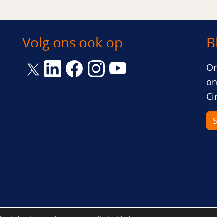
Volg ons ook op
B
Link opent een nieuw venster
Link opent een nieuw venster
Link opent een nieuw venst
Link opent een nieuw 
On
Link opent een nieuw venster
on
Ci
S
5
g
Disclaimer
Privacybeleid
Sitemap