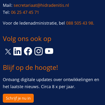
Mail:
secretariaat@hidradenitis.nl
Tel:
06 25 47 45 71
Voor de ledenadministratie, bel
088 505 43 98.
Volg ons ook op
Link opent een nieuw venster
Link opent een nieuw venster
Link opent een nieuw venster
Link opent een nieuw vens
Link opent een nieuw venster
Blijf op de hoogte!
Ontvang digitale updates over ontwikkelingen en
het laatste nieuws. Circa 8 x per jaar.
Schrijf je nu in