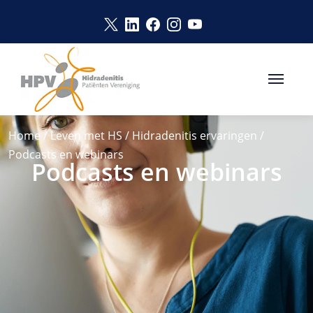
Naar hoofdinhoud
Link opent in een nieuw venster
Link opent in een nieuw vens
Link opent in een nieuw v
Link opent in een nie
Link opent in een 
Home
/
Leven met HS
/
Hidradenitis ervaringen
/
Podcasts en webinars
Podcasts en webinars