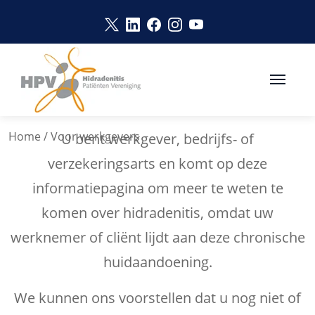
Naar hoofdinhoud
Link opent in een nieuw venster
Link opent in een nieuw vens
Link opent in een nieuw v
Link opent in een nie
Link opent in een 
HS EN WERKEN
Home
/
Voor werkgevers
U bent werkgever, bedrijfs- of
verzekeringsarts en komt op deze
informatiepagina om meer te weten te
komen over hidradenitis, omdat uw
werknemer of cliënt lijdt aan deze chronische
huidaandoening.
We kunnen ons voorstellen dat u nog niet of