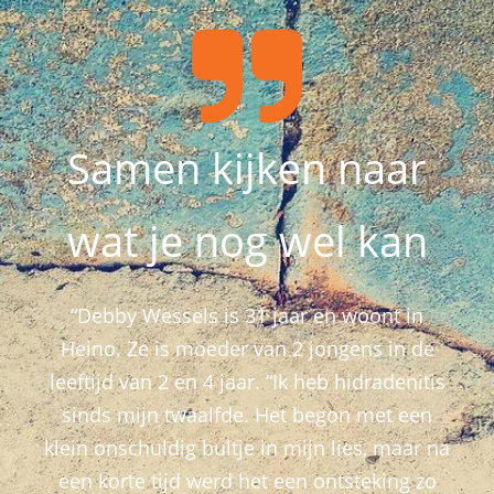
Samen kijken naar
wat je nog wel kan
“Debby Wessels is 31 jaar en woont in
Heino. Ze is moeder van 2 jongens in de
leeftijd van 2 en 4 jaar. “Ik heb hidradenitis
sinds mijn twaalfde. Het begon met een
klein onschuldig bultje in mijn lies, maar na
een korte tijd werd het een ontsteking zo