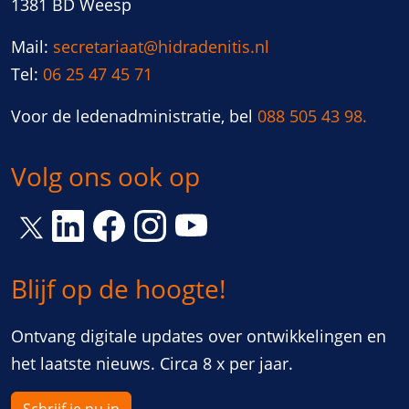
1381 BD Weesp
Mail:
secretariaat@hidradenitis.nl
Tel:
06 25 47 45 71
Voor de ledenadministratie, bel
088 505 43 98.
Volg ons ook op
Link opent een nieuw venster
Link opent een nieuw venster
Link opent een nieuw venster
Link opent een nieuw vens
Link opent een nieuw venster
Blijf op de hoogte!
Ontvang digitale updates over ontwikkelingen en
het laatste nieuws. Circa 8 x per jaar.
Schrijf je nu in