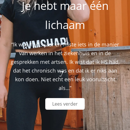
Je hebt maar één
lichaam
“Ik was 12-13 jaar en miste iets in de manier
van werken in het ziekenhuis en in de
gesprekken met artsen. Ik wist dat ik HS had,
dat het chronisch was en dat ik er niks aan
kon doen. Niet echt een leuk vooruitzicht
als…”
Lees verder