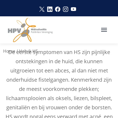
Naar hoofdinhoud
Link opent in een nieuw venster
Link opent in een nieuw vens
Link opent in een nieuw v
Link opent in een nie
Link opent in een 
HEB IK HIDRADENITIS
Home
/
Heb ik HS
De eerste symptomen van HS zijn pijnlijke
ontstekingen in de huid, die kunnen
uitgroeien tot een abces, al dan niet met
onderhuidse fistelgangen. Kenmerkend zijn
de meest voorkomende plekken;
lichaamsplooien als oksels, liezen, bilspleet,
genitaliën en bij vrouwen onder de borsten.
HS wordt nogal eens verward met acné, een