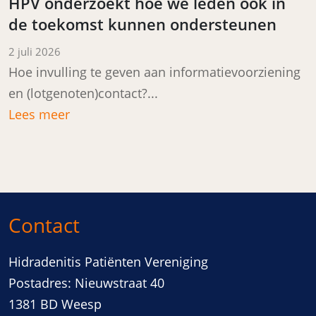
HPV onderzoekt hoe we leden ook in
de toekomst kunnen ondersteunen
Posted on
2 juli 2026
Hoe invulling te geven aan informatievoorziening
en (lotgenoten)contact?...
Lees meer
Contact
Hidradenitis Patiënten Vereniging
Postadres: Nieuwstraat 40
1381 BD Weesp