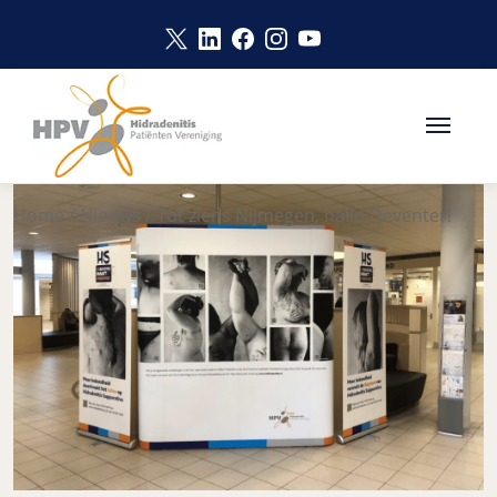
Link opent in een nieuw venster
Link opent in een nieuw vens
Link opent in een nieuw v
Link opent in een nie
Link opent in een 
Naar hoofdinhoud
Home
/
Nieuws
/
Tot ziens Nijmegen, hallo Deventer!