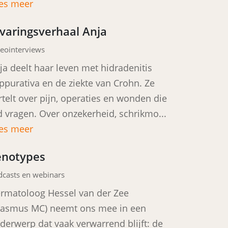
es meer
rvaringsverhaal Anja
eointerviews
ja deelt haar leven met hidradenitis
ppurativa en de ziekte van Crohn. Ze
rtelt over pijn, operaties en wonden die
jd vragen. Over onzekerheid, schrikmo...
es meer
enotypes
dcasts en webinars
rmatoloog Hessel van der Zee
rasmus MC) neemt ons mee in een
derwerp dat vaak verwarrend blijft: de