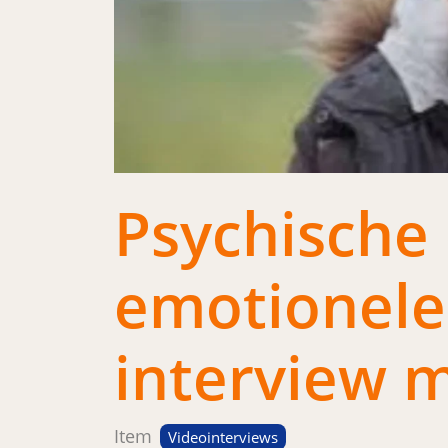
Psychische
emotionele
interview 
Item
Videointerviews