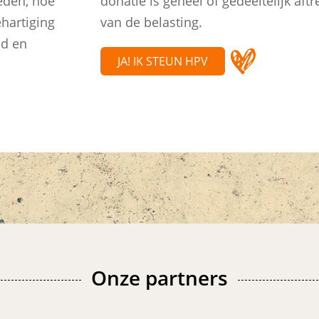
eden, hoe
donatie is geheel of gedeeltelijk aft
hartiging
van de belasting.
nd en
JA! IK STEUN HPV
Onze partners