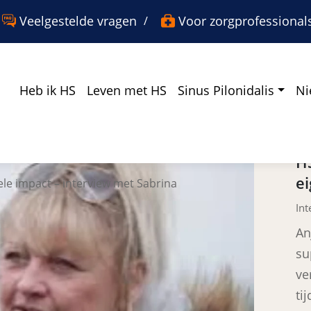
er
nster
w venster
Veelgestelde vragen
Voor zorgprofessional
Heb ik HS
Leven met HS
Sinus Pilonidalis
Ni
L
H
ei
le impact – interview met Sabrina
Int
An
su
ve
ti