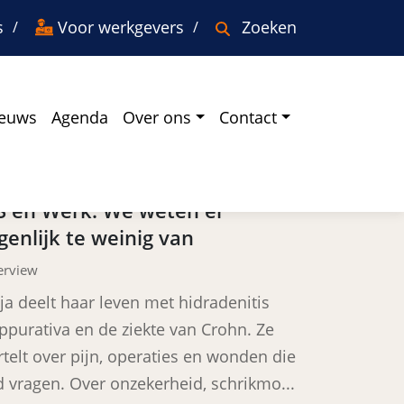
s
Voor werkgevers
Zoeken
euws
Agenda
Over ons
Contact
aatste ervaringen
S en Werk: We weten er
genlijk te weinig van
erview
ja deelt haar leven met hidradenitis
ppurativa en de ziekte van Crohn. Ze
rtelt over pijn, operaties en wonden die
jd vragen. Over onzekerheid, schrikmo...