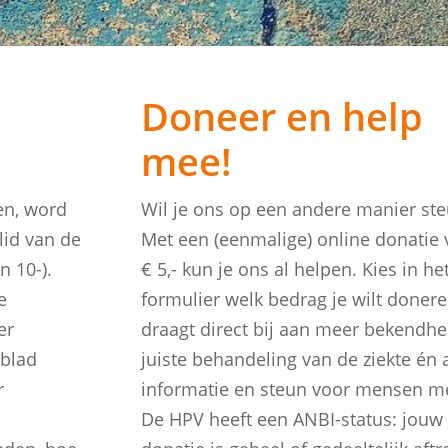
Doneer en help
mee!
en, word
Wil je ons op een andere manier st
lid van de
Met een (eenmalige) online donatie 
n 10-).
€ 5,- kun je ons al helpen. Kies in he
e
formulier welk bedrag je wilt donere
er
draagt direct bij aan meer bekendhe
 blad
juiste behandeling van de ziekte én 
r
informatie en steun voor mensen m
De HPV heeft een ANBI-status: jouw