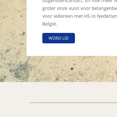
lotgenotencontact. En hoe meer l
groter onze vuist voor belangenbe
voor iedereen met HS in Nederla
België.
WORD LID