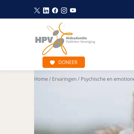
Link opent in een nieuw venster
Link opent in een nieuw venster
Link opent in een nieuw venst
Link opent in een nieuw ve
Link opent in een nieu
Naar hoofdinhoud
DONEER
Home
/
Ervaringen
/
Psychische en emotione