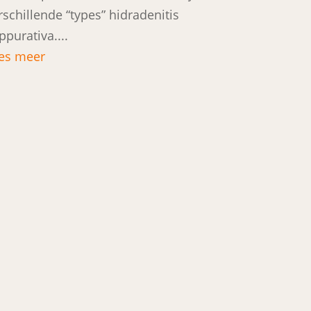
rschillende “types” hidradenitis
ppurativa....
es meer