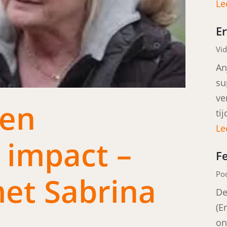
Le
E
Vid
An
su
ve
 en
ti
Le
 impact –
F
Po
met Sabrina
De
(E
on