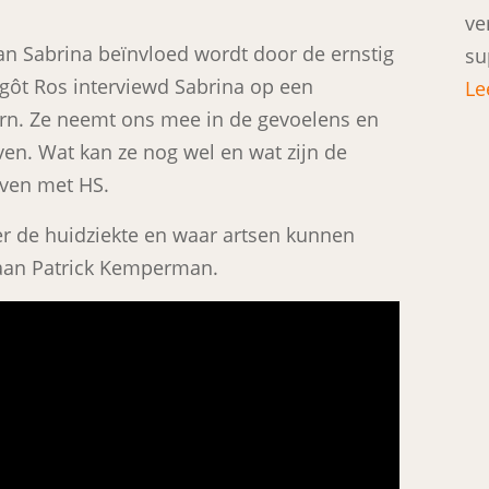
ve
van Sabrina beïnvloed wordt door de ernstig
su
rgôt Ros interviewd Sabrina op een
Le
kern. Ze neemt ons mee in de gevoelens en
ven. Wat kan ze nog wel en wat zijn de
even met HS.
r de huidziekte en waar artsen kunnen
 aan Patrick Kemperman.