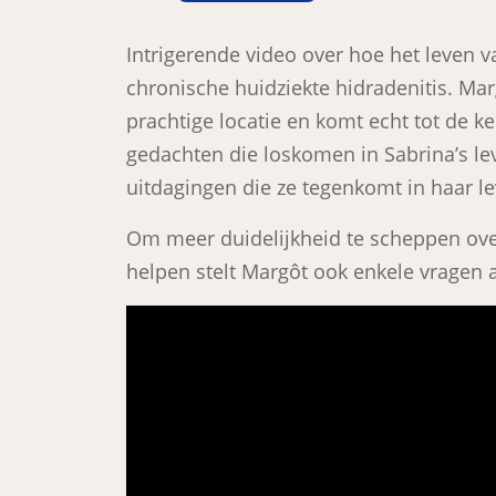
Intrigerende video over hoe het leven 
chronische huidziekte hidradenitis. Ma
prachtige locatie en komt echt tot de 
gedachten die loskomen in Sabrina’s le
uitdagingen die ze tegenkomt in haar l
Om meer duidelijkheid te scheppen ove
helpen stelt Margôt ook enkele vragen