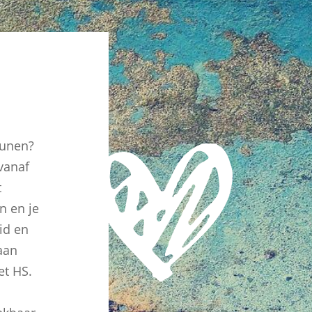
eunen?
vanaf
t
n en je
id en
aan
et HS.