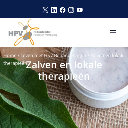
Naar hoofdinhoud
Link opent in een nieuw venster
Link opent in een nieuw vens
Link opent in een nieuw v
Link opent in een nie
Link opent in een 
Home
/
Leven met HS
/
Behandelingen
/
Zalven en lokale
Zalven en lokale
therapieën
therapieën