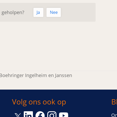
e geholpen?
Ja
Nee
Boehringer Ingelheim en Janssen
Volg ons ook op
B
Link opent een nieuw venster
Link opent een nieuw venster
Link opent een nieuw venst
Link opent een nieuw 
On
Link opent een nieuw venster