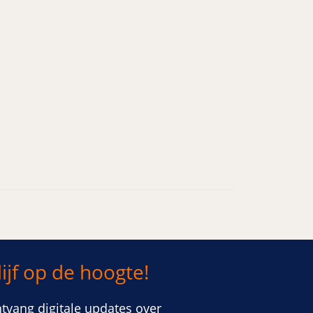
lijf op de hoogte!
er
venster
tvang digitale updates over