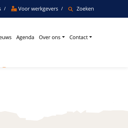
s
Voor werkgevers
Zoeken
euws
Agenda
Over ons
Contact
gen