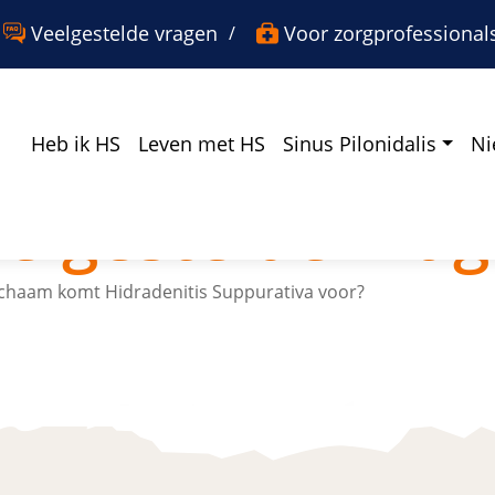
er
nster
w venster
Veelgestelde vragen
Voor zorgprofessional
Heb ik HS
Leven met HS
Sinus Pilonidalis
Ni
elgestelde vra
ichaam komt Hidradenitis Suppurativa voor?