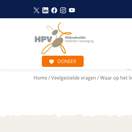
Naar hoofdinhoud
Link opent in een nieuw venster
Link opent in een nieuw venster
Link opent in een nieuw venst
Link opent in een nieuw ve
Link opent in een nieu
Ve
DONEER
Home
/
Veelgestelde vragen
/
Waar op het l