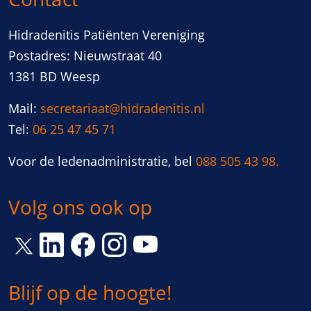
Hidradenitis Patiënten Vereniging
Postadres: Nieuwstraat 40
1381 BD Weesp
Mail:
secretariaat@hidradenitis.nl
Tel:
06 25 47 45 71
Voor de ledenadministratie, bel
088 505 43 98.
Volg ons ook op
Link opent een nieuw venster
Link opent een nieuw venster
Link opent een nieuw venster
Link opent een nieuw vens
Link opent een nieuw venster
Blijf op de hoogte!